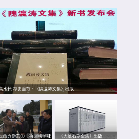
高水长 存史垂范：《隗瀛涛文集》出版
走酉秀黔彭①｜再回梅子垭
《大足石刻全集》出版